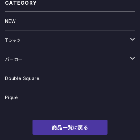
CATEGORY
NEW
Tシャツ
Double Square.
パーカー
Piqué
Double Square.
Double Square.
Piqué
商品一覧に戻る